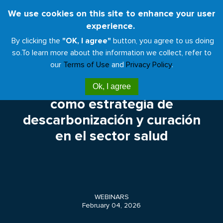
Skip
We use cookies on this site to enhance your user
Toggl
to
experience.
naviga
main
By clicking the
"OK, I agree"
button, you agree to us doing
content
so.
To learn more about the information we collect, refer to
our
Terms of Use
and
Privacy Policy
.
Seminario web | La biofilia
Ok, I agree
como estrategia de
descarbonización y curación
en el sector salud
WEBINARS
February 04, 2026