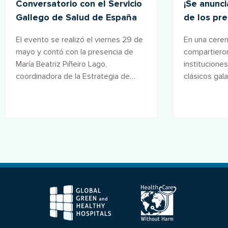
Conversatorio con el Servicio
¡Se anunc
Gallego de Salud de España
de los pr
huella, má
El evento se realizó el viernes 29 de
En una cerem
mayo y contó con la presencia de
compartiero
María Beatriz Piñeiro Lago,
institucione
coordinadora de la Estrategia de
clásicos gal
Economía Circular del SERGAS.